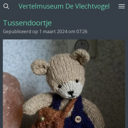
Vertelmuseum De Vlechtvogel
Ga
direct
naar
Tussendoortje
de
Gepubliceerd op 1 maart 2024 om 07:26
hoofdinhoud