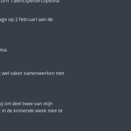
icorn TalentSpetterDiploma
rage op 2 februari aan de
oma.
nog wel vaker samenwerken met
ij om deel twee van mijn
ar in de komende week mee te