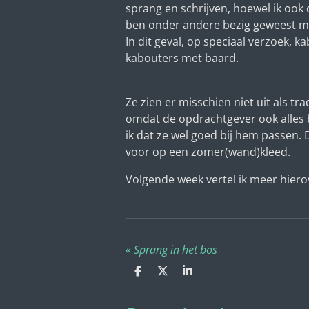
sprang en schrijven, hoewel ik ook 
ben onder andere bezig geweest m
In dit geval, op speciaal verzoek, 
kabouters met baard.
Ze zien er misschien niet uit als tr
omdat de opdrachtgever ook alles b
ik dat ze wel goed bij hem passen.
voor op een zomer(wand)kleed.
Volgende week vertel ik meer hiero
«
Sprang in het bos
D
D
S
e
e
h
l
e
a
e
l
r