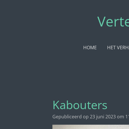
Ga
direct
Vert
naar
de
hoofdinhoud
HOME
HET VERH
Kabouters
Gepubliceerd op 23 juni 2023 om 1