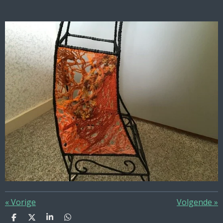
«
Vorige
Volgende
»
D
D
S
D