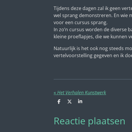
Tijdens deze dagen zal ik geen ver
wel sprang demonstreren. En wie me
voor een cursus sprang.
In zo’n cursus worden de diverse 
kleine proeflapjes, die we kunnen v
Natuurlijk is het ook nog steeds m
vertelvoorstelling gegeven en ik doe
«
Het Verhalen Kunstwerk
D
D
S
e
e
h
l
e
a
Reactie plaatsen
e
l
r
n
e