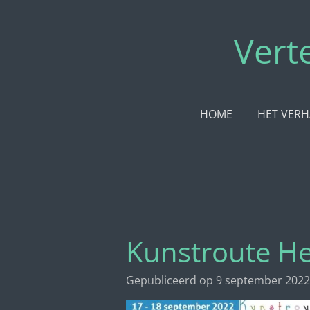
Ga
direct
Vert
naar
de
hoofdinhoud
HOME
HET VERH
Kunstroute H
Gepubliceerd op 9 september 2022