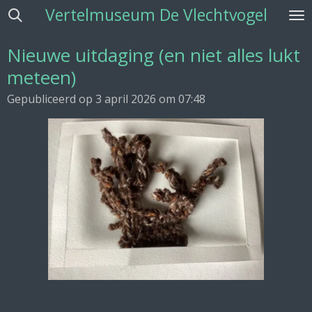
Vertelmuseum De Vlechtvogel
Ga
direct
naar
Nieuwe uitdaging (en niet alles lukt
de
meteen)
hoofdinhoud
Gepubliceerd op 3 april 2026 om 07:48