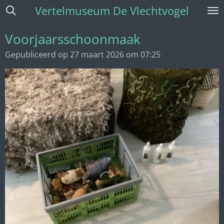
Vertelmuseum De Vlechtvogel
Ga
direct
naar
Voorjaarsschoonmaak
de
Gepubliceerd op 27 maart 2026 om 07:25
hoofdinhoud