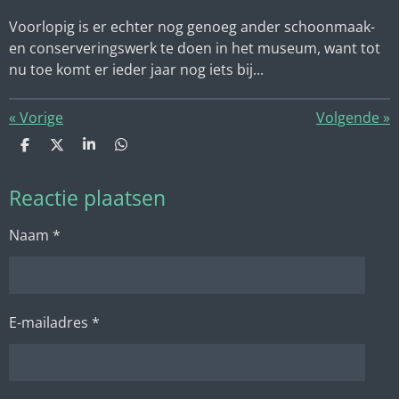
Voorlopig is er echter nog genoeg ander schoonmaak-
en conserveringswerk te doen in het museum, want tot
nu toe komt er ieder jaar nog iets bij...
«
Vorige
Volgende
»
D
D
S
D
e
e
h
e
l
e
a
l
Reactie plaatsen
e
l
r
e
n
e
n
Naam *
E-mailadres *