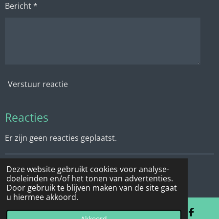
Bericht *
Verstuur reactie
Reacties
Er zijn geen reacties geplaatst.
Deze website gebruikt cookies voor analyse-
© 2022 - 2026 Vertelmuseum De Vlechtvogel
doeleinden en/of het tonen van advertenties.
Powered by
JouwWeb
Door gebruik te blijven maken van de site gaat
u hiermee akkoord.
Akkoord