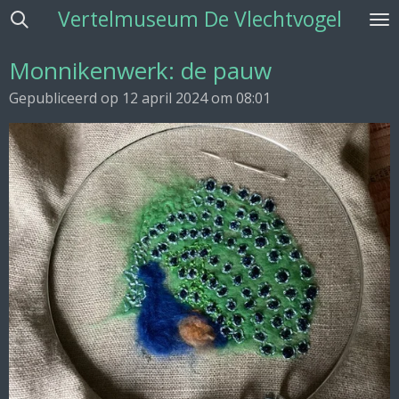
Vertelmuseum De Vlechtvogel
Ga
direct
naar
Monnikenwerk: de pauw
de
Gepubliceerd op 12 april 2024 om 08:01
hoofdinhoud