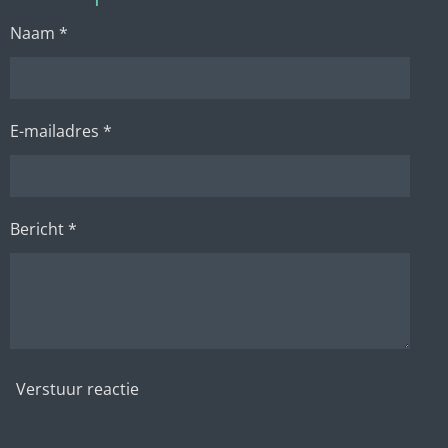
n
e
n
Naam *
E-mailadres *
Bericht *
Verstuur reactie