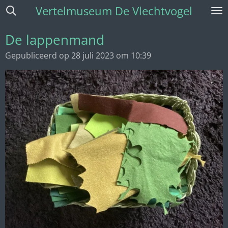
Vertelmuseum De Vlechtvogel
Ga
direct
naar
De lappenmand
de
Gepubliceerd op 28 juli 2023 om 10:39
hoofdinhoud