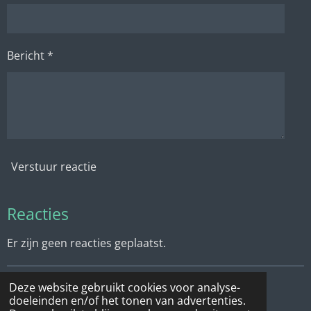
Bericht *
Verstuur reactie
Reacties
Er zijn geen reacties geplaatst.
Deze website gebruikt cookies voor analyse-
© 2022 - 2026 Vertelmuseum De Vlechtvogel
doeleinden en/of het tonen van advertenties.
Powered by
JouwWeb