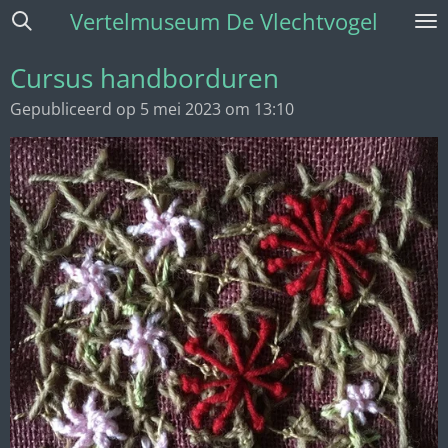
Vertelmuseum De Vlechtvogel
Ga
direct
naar
Cursus handborduren
de
Gepubliceerd op 5 mei 2023 om 13:10
hoofdinhoud