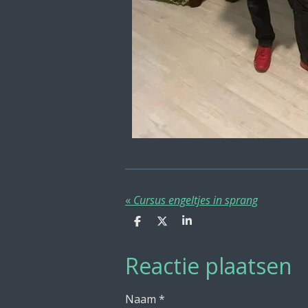
«
Cursus engeltjes in sprang
D
D
S
e
e
h
l
e
a
Reactie plaatsen
e
l
r
n
e
Naam *