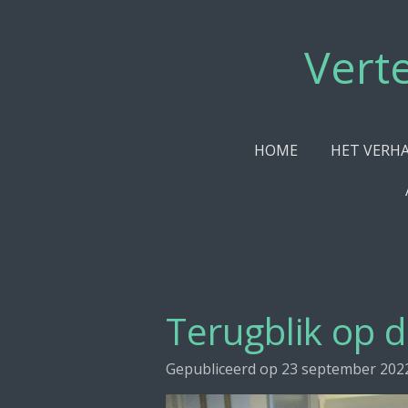
Ga
direct
Vert
naar
de
hoofdinhoud
HOME
HET VERH
Terugblik op 
Gepubliceerd op 23 september 202