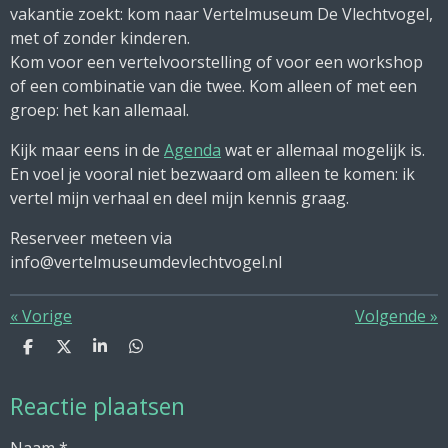
vakantie zoekt: kom naar Vertelmuseum De Vlechtvogel,
met of zonder kinderen.
Kom voor een vertelvoorstelling of voor een workshop
of een combinatie van die twee. Kom alleen of met een
groep: het kan allemaal.
Kijk maar eens in de
Agenda
wat er allemaal mogelijk is.
En voel je vooral niet bezwaard om alleen te komen: ik
vertel mijn verhaal en deel mijn kennis graag.
Reserveer meteen via
info@vertelmuseumdevlechtvogel.nl
«
Vorige
Volgende
»
D
D
S
D
e
e
h
e
l
e
a
l
Reactie plaatsen
e
l
r
e
n
e
n