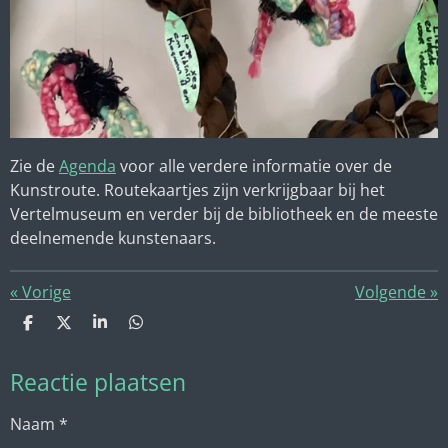
Zie de
Agenda
voor alle verdere informatie over de
Kunstroute. Routekaartjes zijn verkrijgbaar bij het
Vertelmuseum en verder bij de bibliotheek en de meeste
deelnemende kunstenaars.
«
Vorige
Volgende
»
D
D
S
D
e
e
h
e
l
e
a
l
Reactie plaatsen
e
l
r
e
n
e
n
Naam *