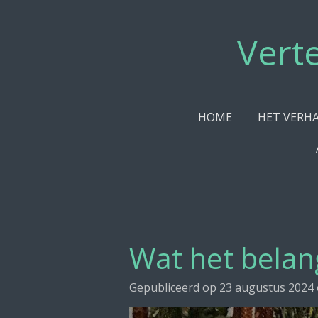
Ga
direct
Vert
naar
de
hoofdinhoud
HOME
HET VERH
Wat het belang
Gepubliceerd op 23 augustus 2024