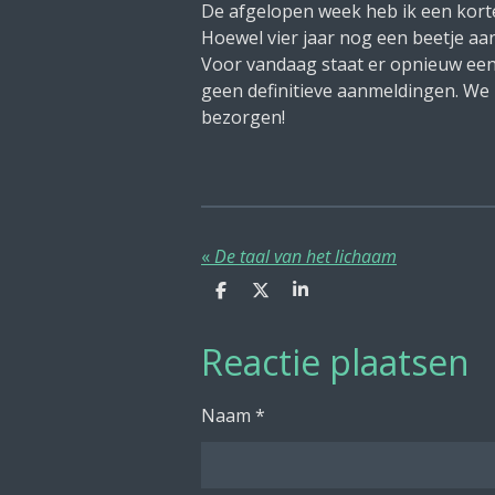
De afgelopen week heb ik een korte
Hoewel vier jaar nog een beetje aan
Voor vandaag staat er opnieuw een 
geen definitieve aanmeldingen. We 
bezorgen!
«
De taal van het lichaam
D
D
S
e
e
h
l
e
a
Reactie plaatsen
e
l
r
n
e
Naam *