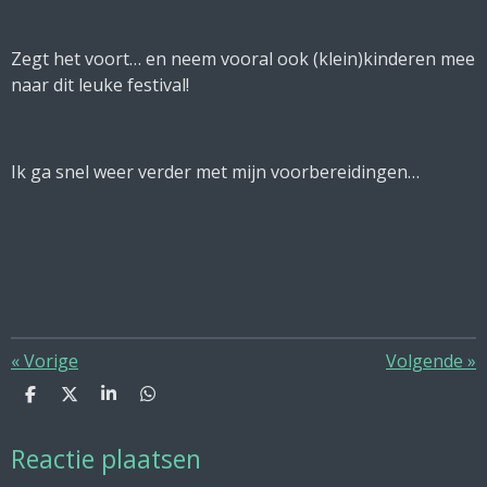
Zegt het voort… en neem vooral ook (klein)kinderen mee
naar dit leuke festival!
Ik ga snel weer verder met mijn voorbereidingen…
«
Vorige
Volgende
»
D
D
S
D
e
e
h
e
l
e
a
l
Reactie plaatsen
e
l
r
e
n
e
n